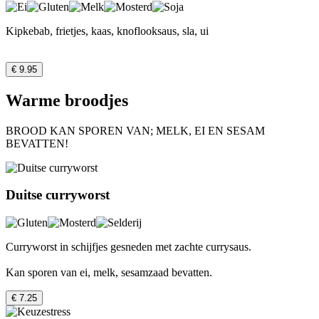
Kipkebab, frietjes, kaas, knoflooksaus, sla, ui
€ 9.95
Warme broodjes
BROOD KAN SPOREN VAN; MELK, EI EN SESAM
BEVATTEN!
Duitse curryworst
Curryworst in schijfjes gesneden met zachte currysaus.
Kan sporen van ei, melk, sesamzaad bevatten.
€ 7.25